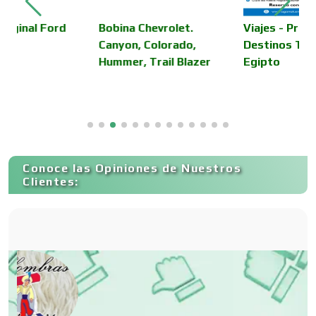
Camiones para Fletes
Bobina Chevrolet.
Viajes - Promoción en
V
Canyon, Colorado,
Destinos Turísticos -
D
Hummer, Trail Blazer
Egipto
E
Cancelería de Aluminio
Capacitación
Conoce las Opiniones de Nuestros
Carnicerías
Clientes:
Carpinterías
Centros Comerciales