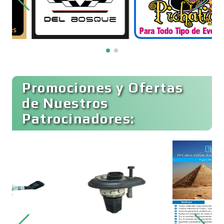
Bordados y Estampados
Boutiques
Buceo
Promociones y Ofertas
de Nuestros
Patrocinadores:
Cafeterías
Cajas de Ahorro
Cámaras de Comercio