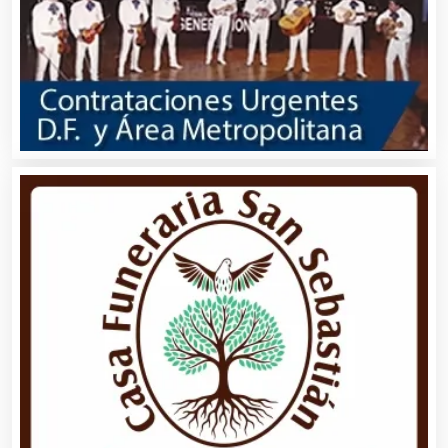
Aire Acondicionado
Alarmas
Albercas
Alimentos
Almacenaje
Alquiler de Autos