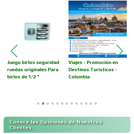
Cajas de Ahorro
Cámaras de Comercio
Camiones para Fletes
Juego birlos seguridad
Viajes - Promoción en
B
ruedas originales Para
Destinos Turísticos -
C
birlos de 1/2 "
Colombia
H
Cancelería de Aluminio
Capacitación
Conoce las Opiniones de Nuestros
Carnicerías
Clientes: