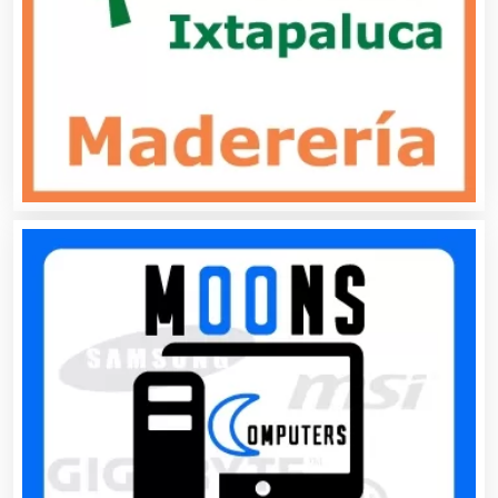
Aseguradoras
Asesores Técnicos
Asesoría Fiscal
Asilos
Asociaciones Civiles
Asociaciones Empresariales