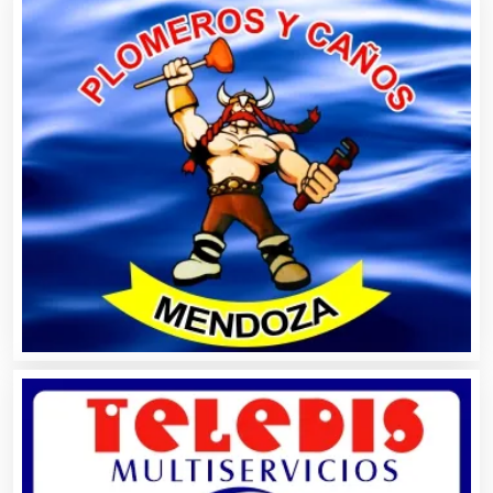
Agricultura y Ganadería
Agua Purificada
Aire Acondicionado
Alarmas
Albercas
Alimentos