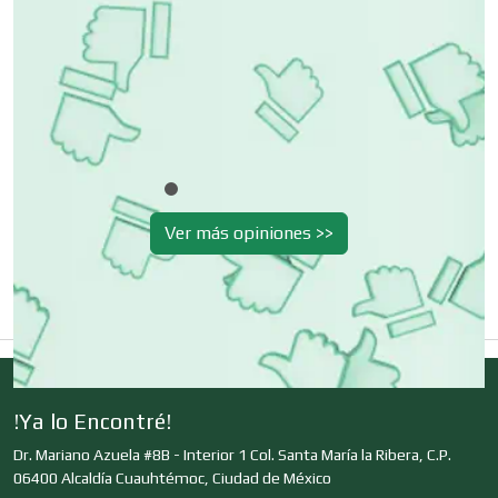
r
Cibercafés
uir
Clínicas de Belleza
Clínicas de Rehabilitación
Ver más opiniones >>
Clínicas y Hospitales
Clubes Deportivos
!Ya lo Encontré!
Dr. Mariano Azuela #8B - Interior 1 Col. Santa María la Ribera, C.P.
Cocinas Integrales
06400 Alcaldía Cuauhtémoc, Ciudad de México