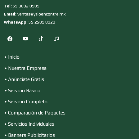
Tel:
55 3092 0909
Email:
ventas@yaloencontre.mx
Combustibles y Lubricantes
WhatsApp:
55 2509 8929
Compresores de aire
Inicio
Computadoras
Nuestra Empresa
Anúnciate Gratis
Conferencias Empresariales
Servicio Básico
Servicio Completo
Construcciones en General
Comparación de Paquetes
Servicios Individuales
Contadores
Banners Publicitarios