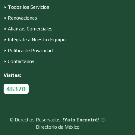
Todos los Servicios
Renovaciones
Control de Plagas
Alianzas Comerciales
Intégrate a Nuestro Equipo
Conversiones Automotrices
Política de Privacidad
Contáctanos
Copiadoras
Visítas:
Cortinas, Persianas y Alfombras
46370
Cremerías y Salchichonerías
©
Derechos Reservados
!Ya lo Encontré!
El
Directorio de México
Cristalerías