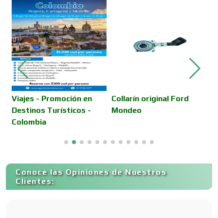
Cajas de Ahorro
Cámaras de Comercio
Camiones para Fletes
Viajes - Promoción en
Collarín original Ford
M
Destinos Turísticos -
Mondeo
F
Colombia
Cancelería de Aluminio
Capacitación
Conoce las Opiniones de Nuestros
Clientes:
Carnicerías