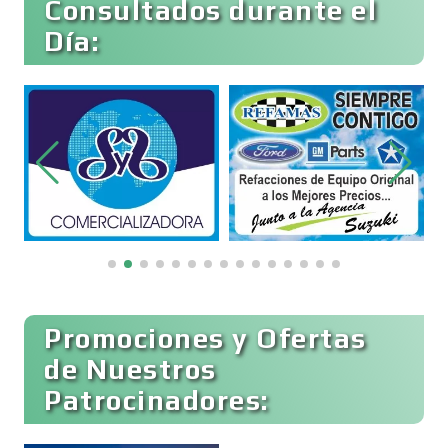
Consultados durante el
Bebidas
Día:
Belleza
Bordados y Estampados
Boutiques
Buceo
Promociones y Ofertas
de Nuestros
Patrocinadores:
Cafeterías