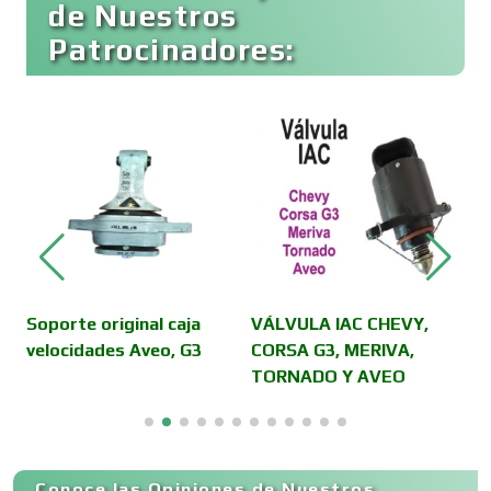
de Nuestros
Patrocinadores:
Cafeterías
Cajas de Ahorro
Cámaras de Comercio
Camiones para Fletes
Soporte original caja
VÁLVULA IAC CHEVY,
C
velocidades Aveo, G3
CORSA G3, MERIVA,
TORNADO Y AVEO
Cancelería de Aluminio
al
Capacitación
Conoce las Opiniones de Nuestros