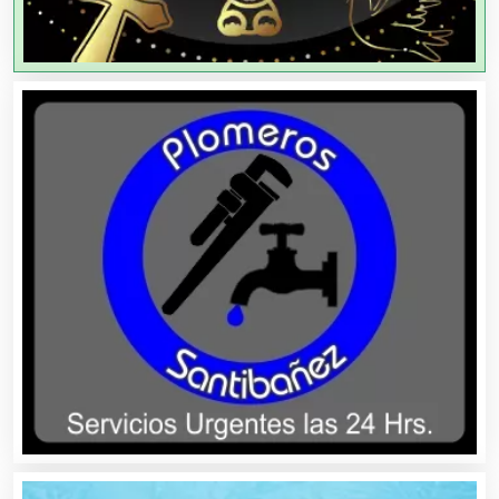
Agricultores
Agricultura y Ganadería
Agua Purificada
Aire Acondicionado
Alarmas
Albercas