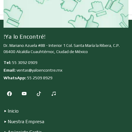
Clínicas de Belleza
Clínicas de Rehabilitación
!Ya lo Encontré!
Dr. Mariano Azuela #8B - Interior 1 Col. Santa María la Ribera, C.P.
Clínicas y Hospitales
06400 Alcaldía Cuauhtémoc, Ciudad de México
Tel:
55 3092 0909
Clubes Deportivos
Email:
ventas@yaloencontre.mx
WhatsApp:
55 2509 8929
Cocinas Integrales
Inicio
Combustibles y Lubricantes
Nuestra Empresa