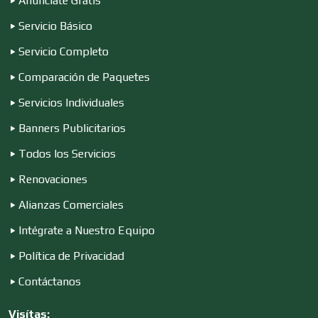
Anúnciate Gratis
Compresores de aire
Servicio Básico
Servicio Completo
Computadoras
Comparación de Paquetes
Servicios Individuales
Conferencias Empresariales
Banners Publicitarios
Todos los Servicios
Construcciones en General
Renovaciones
Alianzas Comerciales
Contadores
Intégrate a Nuestro Equipo
Política de Privacidad
Control de Plagas
Contáctanos
Visítas: