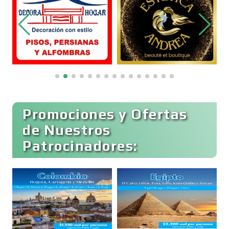
Bordados y Estampados
Boutiques
Buceo
Promociones y Ofertas
de Nuestros
Patrocinadores:
Cafeterías
Cajas de Ahorro
Cámaras de Comercio