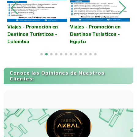
Camiones para Fletes
Viajes - Promoción en
Viajes - Promoción en
J
Destinos Turísticos -
Destinos Turísticos -
r
Colombia
Egipto
b
Cancelería de Aluminio
Capacitación
Conoce las Opiniones de Nuestros
Clientes:
Carnicerías
Carpinterías
Centros Comerciales