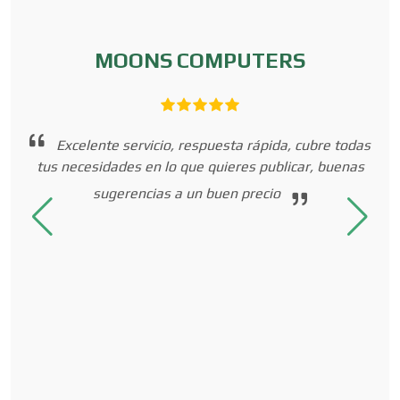
Artículos Publicitarios
MOONS COMPUTERS
Aseguradoras
p
muy
Excelente servicio, respuesta rápida, cubre todas
Asesores Técnicos
e
tus necesidades en lo que quieres publicar, buenas
os
sugerencias a un buen precio
ia
Asesoría Fiscal
Asilos
Asociaciones Civiles