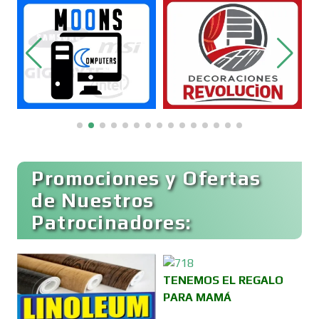
Aparatos y Equipos Eléctricos
Arquitectos
Artes Gráficas
Promociones y Ofertas
de Nuestros
Artesanías
Patrocinadores:
Artículos de Oficina
TENEMOS EL REGALO
PARA MAMÁ