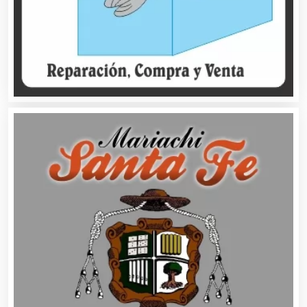
Automóviles Nuevos y Usados
Autopartes Eléctricas
Avaluos
Balnearios
Bancos
Banquetes