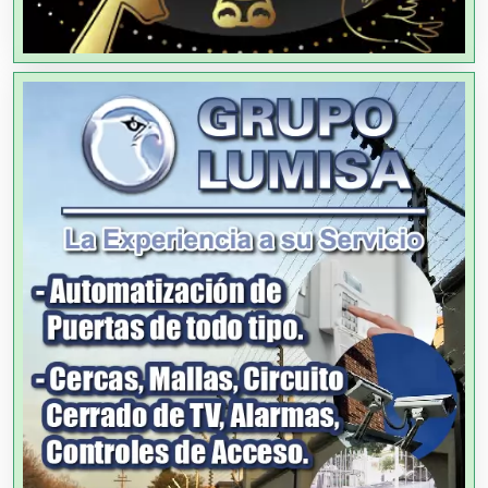
Alarmas
Albercas
Alimentos
Almacenaje
Alquiler de Autos
Alquiler de Equipos para Fiestas