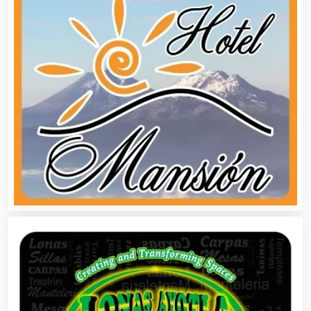
Buceo
Cafeterías
Cajas de Ahorro
Cámaras de Comercio
Camiones para Fletes
Cancelería de Aluminio