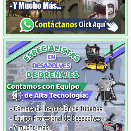
Alquiler de Sillas y Mesas
Alquiler de Trajes de Etiqueta
Alta Costura
Aluminio
Ambulancias
Análisis Clínicos