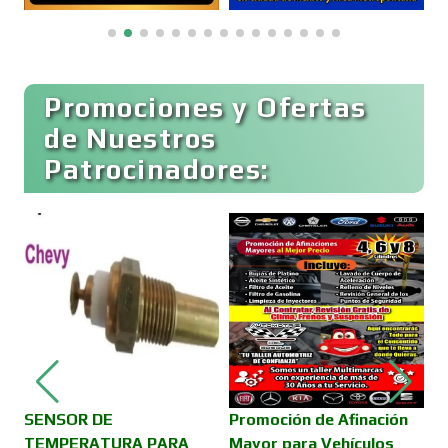
Clínicas y Hospitales
Clubes Deportivos
Promociones y Ofertas
de Nuestros
Patrocinadores:
Cocinas Integrales
Combustibles y Lubricantes
Compresores de aire
Computadoras
SENSOR DE
Promoción de Afinación
V
TEMPERATURA PARA
Mayor para Vehículos
D