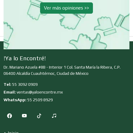
Ver más opiniones >>
Deportes
Depósitos Dentales
Dermatólogos
!Ya lo Encontré!
Dr. Mariano Azuela #8B - Interior 1 Col. Santa María la Ribera, C.P.
06400 Alcaldía Cuauhtémoc, Ciudad de México
Desarrollo de Software
Tel:
55 3092 0909
Email:
ventas@yaloencontre.mx
WhatsApp:
55 2509 8929
Desperdicios Industriales
Dulcerías