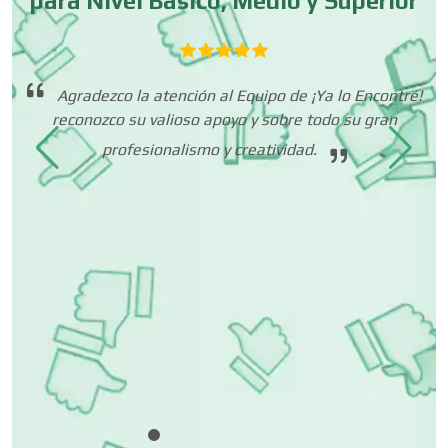
para Nivel Básico, Medio y Superior
Cortinas, Persianas y Alfombras
 es
Agradezco la atención al Equipo de ¡Ya lo Encontré!
Cremerías y Salchichonerías
.
reconozco su valioso apoyo y sobre todo su gran
profesionalismo y creatividad.
Cristalerías
Cromadoras
Decoración de Interiores
Dentistas