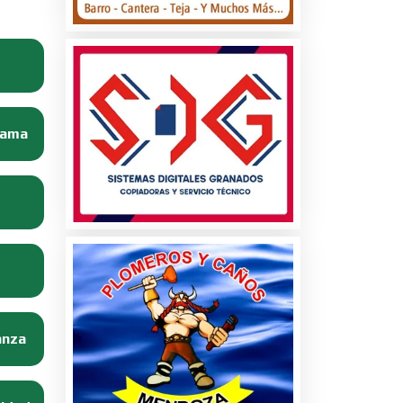
Dama
anza