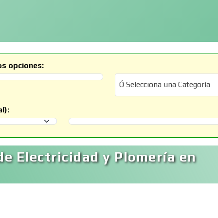
os opciones:
Ó Selecciona una Categoría
Ó Selecciona una Categoría
l):
Selecciona un Municipio
e Electricidad y Plomería en