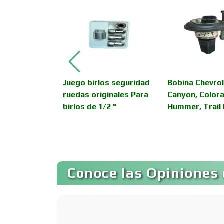
Asesoría Fiscal
Asociaciones
Empresariales
OR DE
Juego birlos seguridad
Bobina Chevrol
Autobuses
ruedas originales Para
Canyon, Color
birlos de 1/2 "
Hummer, Trail 
Autopartes Eléctricas
Bancos
Conoce las Opiniones 
Basculas