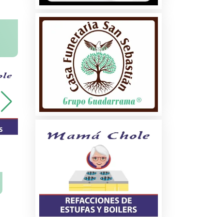
na
ados
les
s