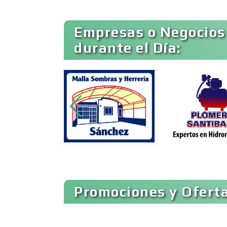
Ambulancias
Empresas o Negocios
durante el Día:
Animadores de Eventos
Artes Gráficas
Artículos de Piel
Artículos para el Hogar
Promociones y Oferta
Artículos Publicitarios