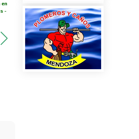
 en
es
s -
tos
os y
Viajes - Promoción en
Viajes - Promoción en
Destinos Turísticos -
Destinos Turísticos -
Egipto
Colombia