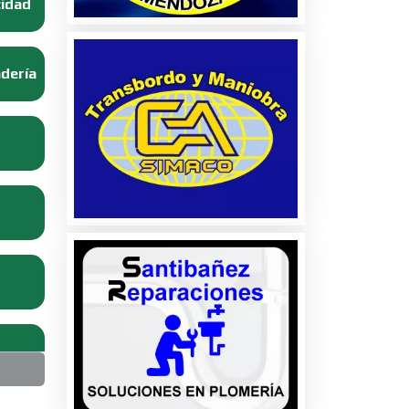
cidad
adería