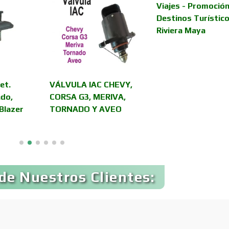
Viajes - Promoción
Asilos
Asociaciones Civil
Destinos Turístico
Riviera Maya
Audio, Sonido e
Audios para Even
Iluminación
Automóviles Nuev
et.
VÁLVULA IAC CHEVY,
Automatización
Usados
ado,
CORSA G3, MERIVA,
Blazer
TORNADO Y AVEO
Avaluos
Balnearios
Banquetes
Bares y Cantinas
de Nuestros Clientes:
Bebidas
Belleza