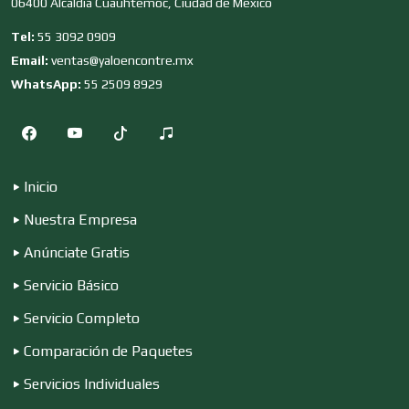
06400 Alcaldía Cuauhtémoc, Ciudad de México
Combustibles y Lubricantes
Tel:
55 3092 0909
Email:
ventas@yaloencontre.mx
WhatsApp:
55 2509 8929
Compresores de aire
Computadoras
Inicio
Nuestra Empresa
Conferencias Empresariales
Anúnciate Gratis
Servicio Básico
Construcciones en General
Servicio Completo
Comparación de Paquetes
Contadores
Servicios Individuales