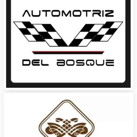
Agricultura y Ganadería
Agua Purificada
Aire Acondicionado
Alarmas
Albercas
Alimentos