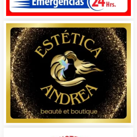
Audios para Eventos
Autobuses
Automatización
Automóviles Nuevos y Usados
Autopartes Eléctricas
Avaluos