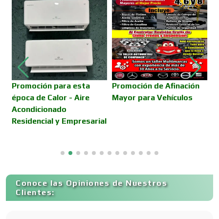
Cajas de Ahorro
Cámaras de Comercio
Camiones para Fletes
Promoción para esta
Promoción de Afinación
V
época de Calor - Aire
Mayor para Vehículos
D
Acondicionado
E
Cancelería de Aluminio
Residencial y Empresarial
Capacitación
Conoce las Opiniones de Nuestros
Carnicerías
Clientes: