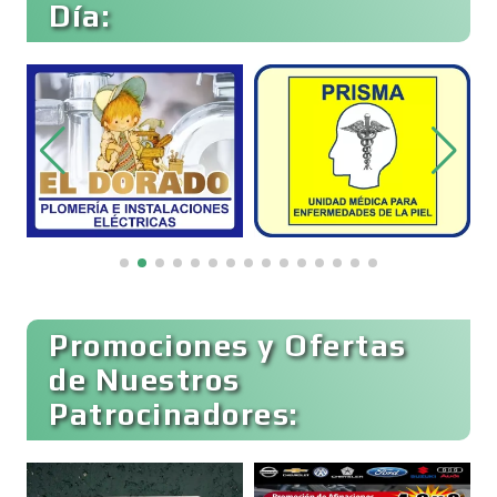
Día:
Belleza
Bordados y Estampados
Boutiques
Buceo
Promociones y Ofertas
de Nuestros
Patrocinadores:
Cafeterías