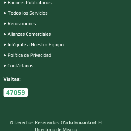
Banners Publicitarios
Control de Plagas
Todos los Servicios
Renovaciones
Conversiones Automotrices
Alianzas Comerciales
Intégrate a Nuestro Equipo
Copiadoras
Política de Privacidad
Contáctanos
Cortinas, Persianas y Alfombras
Visítas:
47059
Cremerías y Salchichonerías
Cristalerías
©
Derechos Reservados
!Ya lo Encontré!
El
Directorio de México