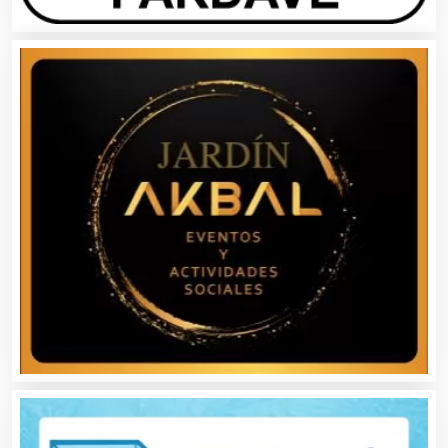
Audios para Eventos
Autobuses
Automatización
Automóviles Nuevos y Usados
Autopartes Eléctricas
Avaluos