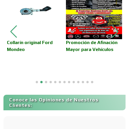
P
Cámaras de Comercio
Camiones para Fletes
Collarín original Ford
Promoción de Afinación
Mondeo
Mayor para Vehículos
Cancelería de Aluminio
Capacitación
Conoce las Opiniones de Nuestros
Carnicerías
Clientes:
Carpinterías