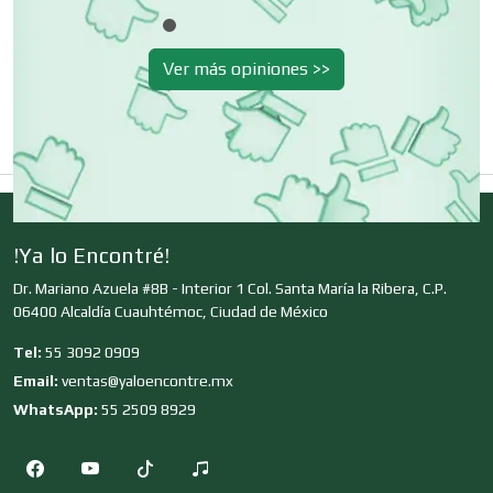
Ver más opiniones >>
Clínicas de Belleza
Clínicas de Rehabilitación
Clínicas y Hospitales
!Ya lo Encontré!
Dr. Mariano Azuela #8B - Interior 1 Col. Santa María la Ribera, C.P.
06400 Alcaldía Cuauhtémoc, Ciudad de México
Clubes Deportivos
Tel:
55 3092 0909
Email:
ventas@yaloencontre.mx
Cocinas Integrales
WhatsApp:
55 2509 8929
Combustibles y Lubricantes