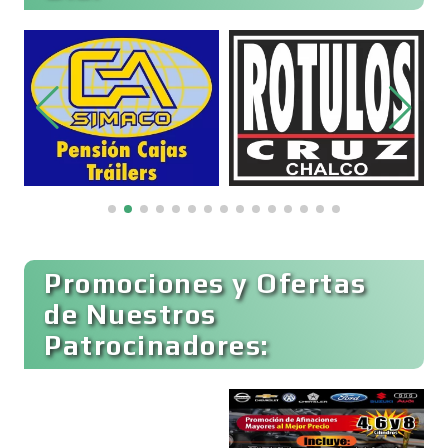
Belleza
Bordados y Estampados
Boutiques
Buceo
Promociones y Ofertas
de Nuestros
Patrocinadores:
Cafeterías
Cajas de Ahorro
T