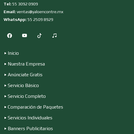
Tel:
55 3092 0909
Email:
ventas@yaloencontre.mx
Edecanes
WhatsApp:
55 2509 8929
Editores
Inicio
Electricidad y Plomería
Nuestra Empresa
Anúnciate Gratis
Electrodomésticos
Servicio Básico
Servicio Completo
Comparación de Paquetes
Electrónica
Servicios Individuales
Banners Publicitarios
Elevadores y Ascensores