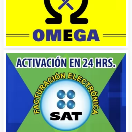
Automóviles Nuevos y Usados
Autopartes Eléctricas
Avaluos
Balnearios
Bancos
Banquetes