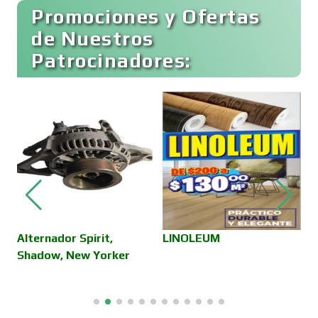
Promociones y Ofertas
Conferencias Empresariales
de Nuestros
Patrocinadores:
Construcciones en General
Contadores
Control de Plagas
Conversiones Automotrices
Alternador Spirit,
LINOLEUM
B
Shadow, New Yorker
C
H
Copiadoras