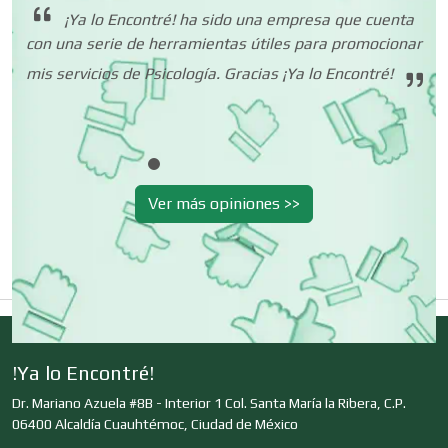
¡Ya lo Encontré! ha sido una empresa que cuenta
 tu
con una serie de herramientas útiles para promocionar
Deportes
ión
mis servicios de Psicología. Gracias ¡Ya lo Encontré!
Depósitos Dentales
Dermatólogos
Ver más opiniones >>
Desarrollo de Software
Desperdicios Industriales
!Ya lo Encontré!
Dr. Mariano Azuela #8B - Interior 1 Col. Santa María la Ribera, C.P.
06400 Alcaldía Cuauhtémoc, Ciudad de México
Dulcerías