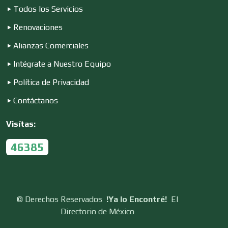
Todos los Servicios
Renovaciones
Empaques y Embalajes
Alianzas Comerciales
Intégrate a Nuestro Equipo
Empresas de Limpieza
Política de Privacidad
Contáctanos
Energía Solar
Visítas:
46385
Enfermedades de la Piel
Enfermeras
©
Derechos Reservados
!Ya lo Encontré!
El
Directorio de México
Envases y Empaques