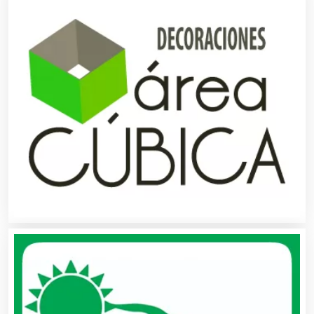
Buceo
Cafeterías
Cajas de Ahorro
Cámaras de Comercio
Camiones para Fletes