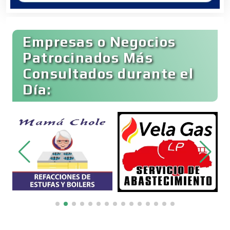
Clínicas y Hospitales
Empresas o Negocios
Clubes Deportivos
Patrocinados Más
Consultados durante el
Día:
Cocinas Integrales
Combustibles y Lubricantes
Compresores de aire
Computadoras