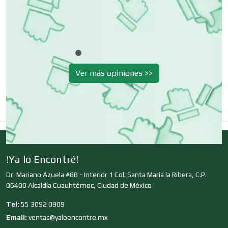
Clínicas de Belleza
Clínicas de Rehabilitación
Ver más opiniones >>
Clínicas y Hospitales
Clubes Deportivos
!Ya lo Encontré!
Cocinas Integrales
Dr. Mariano Azuela #8B - Interior 1 Col. Santa María la Ribera, C.P.
06400 Alcaldía Cuauhtémoc, Ciudad de México
Combustibles y Lubricantes
Tel:
55 3092 0909
Email:
ventas@yaloencontre.mx