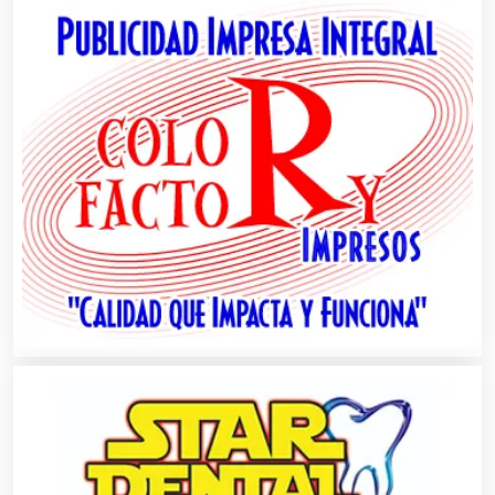
Autobuses
Automatización
Automóviles Nuevos y Usados
Autopartes Eléctricas
Avaluos
Balnearios