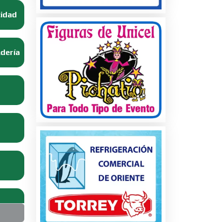
cidad
adería