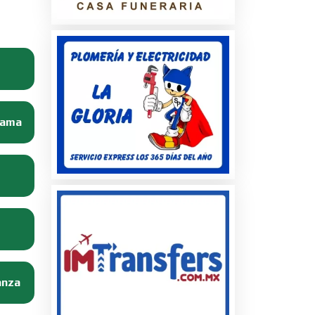
Dama
anza