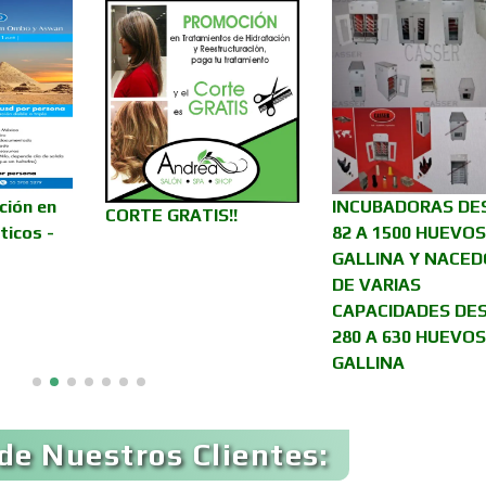
Asilos
Asociaciones Civil
Audio, Sonido e
Audios para Even
Iluminación
Automóviles Nuev
ción en
INCUBADORAS DE
Automatización
CORTE GRATIS!!
Usados
ticos -
82 A 1500 HUEVOS
GALLINA Y NACE
DE VARIAS
Avaluos
Balnearios
CAPACIDADES DE
280 A 630 HUEVOS
GALLINA
Banquetes
Bares y Cantinas
de Nuestros Clientes:
Bebidas
Belleza