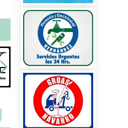
na
ados
les
s