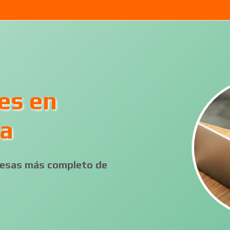
es en
oa
presas más completo de