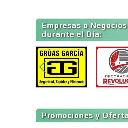
Ambulancias
Empresas o Negocios
durante el Día:
Animadores de Eventos
Artes Gráficas
Artículos de Piel
Artículos para el Hogar
Promociones y Oferta
Artículos Publicitarios