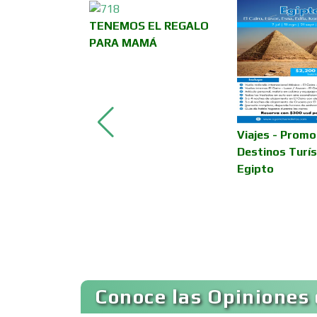
TENEMOS EL REGALO
Asesoría Fiscal
PARA MAMÁ
Asociaciones
Empresariales
E
Viajes - Promo
Autobuses
URA PARA
Destinos Turís
Egipto
Autopartes Eléctricas
Bancos
Conoce las Opiniones 
Basculas