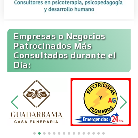
Bares y Cantinas
Empresas o Negocios
Basculas
Patrocinados Más
Consultados durante el
Bebidas
Día:
Belleza
Bordados y Estampados
Boutiques