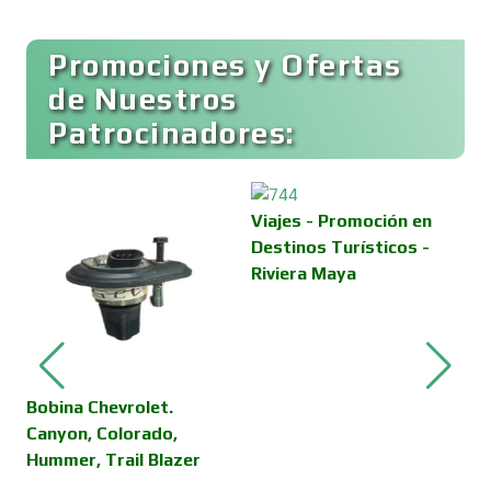
Buceo
Promociones y Ofertas
de Nuestros
Patrocinadores:
Cafeterías
Cajas de Ahorro
Viajes - Promoción en
Destinos Turísticos -
Riviera Maya
Cámaras de Comercio
Camiones para Fletes
Bobina Chevrolet.
V
Canyon, Colorado,
D
Hummer, Trail Blazer
C
Cancelería de Aluminio