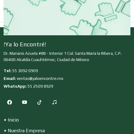
Clubes Deportivos
!Ya lo Encontré!
Cocinas Integrales
Dr. Mariano Azuela #8B - Interior 1 Col. Santa María la Ribera, C.P.
06400 Alcaldía Cuauhtémoc, Ciudad de México
Combustibles y Lubricantes
Tel:
55 3092 0909
Email:
ventas@yaloencontre.mx
WhatsApp:
55 2509 8929
Compresores de aire
Computadoras
Inicio
Nuestra Empresa