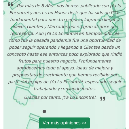
Por más de 8 Años nos hemos publicado con ¡Ya lo
cer
Encontré! y nos es un Honor decir que ha sido un Pilar
Centros Turísticos
 es
fundamental para nuestro negocio, logrando llegar a
to
nuevos clientes y Mercados por su gran alcance que
ias
representa. Aún ¡Ya Lo Encontré! en tiempos difíciles
como fue la pasada pandemia fue una oportunidad de
Cerrajerías
poder seguir operando y llegando a Clientes desde un
concepto hasta ese entonces poco explorado que rindió
frutos para nuestro negocio. Profundamente
Cibercafés
agradecemos todo el apoyo, ideas de mejora y
propuestas de crecimiento que hemos recibido por
parte del equipo de ¡Ya Lo Encontré!, esperando seguir
Clínicas de Belleza
trabajando y creciendo juntos.
Gracias por tanto, ¡Ya Lo Encontré!.
Clínicas de Rehabilitación
Ver más opiniones >>
Clínicas y Hospitales