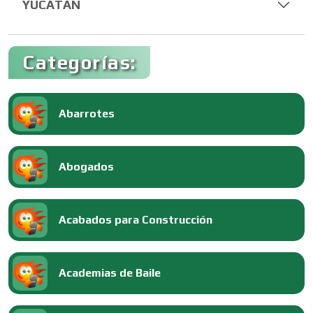
YUCATÁN
Categorías:
Abarrotes
Abogados
Acabados para Construcción
Academias de Baile