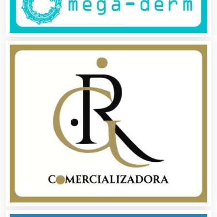
Bordados y Estampados
Boutiques
Buceo
Cafeterías
Cajas de Ahorro
Cámaras de Comercio