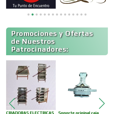
Computadoras
Promociones y Ofertas
Conferencias Empresariales
de Nuestros
Patrocinadores:
Construcciones en General
Contadores
Control de Plagas
Conversiones Automotrices
CRIADORAS ELECTRICAS
Soporte original caja
V