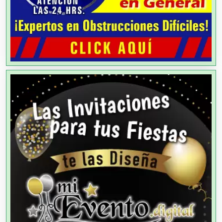
Aire Acondicionado
Alarmas
Albercas
Alimentos
Almacenaje
Alquiler de Autos