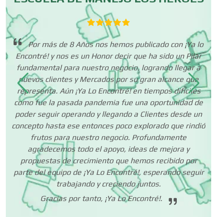
Decoración de Interiores
Dentistas
Por más de 8 Años nos hemos publicado con ¡Ya lo
ha
Encontré! y nos es un Honor decir que ha sido un Pilar
p
.
fundamental para nuestro negocio, logrando llegar a
Deportes
nuevos clientes y Mercados por su gran alcance que
representa. Aún ¡Ya Lo Encontré! en tiempos difíciles
como fue la pasada pandemia fue una oportunidad de
Depósitos Dentales
poder seguir operando y llegando a Clientes desde un
concepto hasta ese entonces poco explorado que rindió
frutos para nuestro negocio. Profundamente
Dermatólogos
agradecemos todo el apoyo, ideas de mejora y
propuestas de crecimiento que hemos recibido por
parte del equipo de ¡Ya Lo Encontré!, esperando seguir
trabajando y creciendo juntos.
Desarrollo de Software
Gracias por tanto, ¡Ya Lo Encontré!.