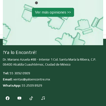
Desperdicios Industriales
Ver más opiniones >>
Dulcerías
Edecanes
!Ya lo Encontré!
Editores
Dr. Mariano Azuela #8B - Interior 1 Col. Santa María la Ribera, C.P.
06400 Alcaldía Cuauhtémoc, Ciudad de México
Tel:
55 3092 0909
Electricidad y Plomería
Email:
ventas@yaloencontre.mx
WhatsApp:
55 2509 8929
Electrodomésticos