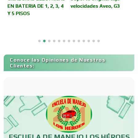
EN BATERIA DE 1, 2, 3, 4
velocidades Aveo, G3
D
Y 5 PISOS
C
al
Copiadoras
Cortinas, Persianas y Alfombras
Conoce las Opiniones de Nuestros
Clientes:
Cremerías y Salchichonerías
Cristalerías
Cromadoras
ESCUELA DE MANEJO LOS HÉROES