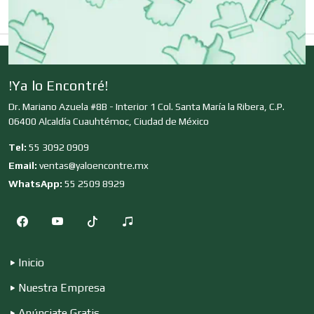
Clínicas de Belleza
Clínicas de Rehabilitación
!Ya lo Encontré!
Dr. Mariano Azuela #8B - Interior 1 Col. Santa María la Ribera, C.P.
Clínicas y Hospitales
06400 Alcaldía Cuauhtémoc, Ciudad de México
Tel:
55 3092 0909
Clubes Deportivos
Email:
ventas@yaloencontre.mx
WhatsApp:
55 2509 8929
Cocinas Integrales
Inicio
Combustibles y Lubricantes
Nuestra Empresa
Anúnciate Gratis