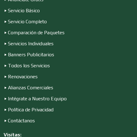
Compresores de aire
Servicio Básico
Servicio Completo
Computadoras
Comparación de Paquetes
Servicios Individuales
Conferencias Empresariales
Banners Publicitarios
Todos los Servicios
Construcciones en General
Renovaciones
Alianzas Comerciales
Contadores
Intégrate a Nuestro Equipo
Política de Privacidad
Control de Plagas
Contáctanos
Visítas: