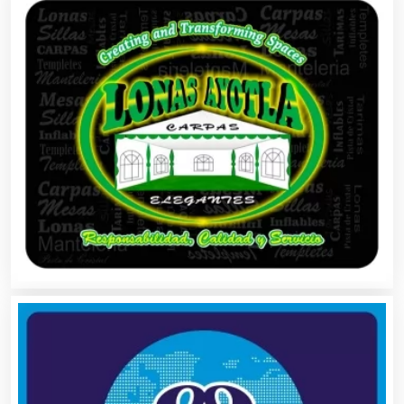
Autobuses
Automatización
Automóviles Nuevos y Usados
Autopartes Eléctricas
Avaluos
Balnearios