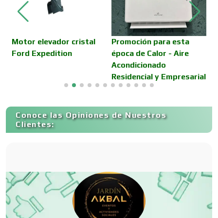
Camiones para Fletes
E
Motor elevador cristal
Promoción para esta
B
Ford Expedition
época de Calor - Aire
C
Acondicionado
H
Cancelería de Aluminio
Residencial y Empresarial
Capacitación
Conoce las Opiniones de Nuestros
Clientes:
Carnicerías
Carpinterías
Centros Comerciales