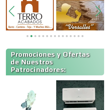
Bordados y Estampados
Boutiques
Buceo
Promociones y Ofertas
de Nuestros
Patrocinadores:
Cafeterías
Cajas de Ahorro
Cámaras de Comercio