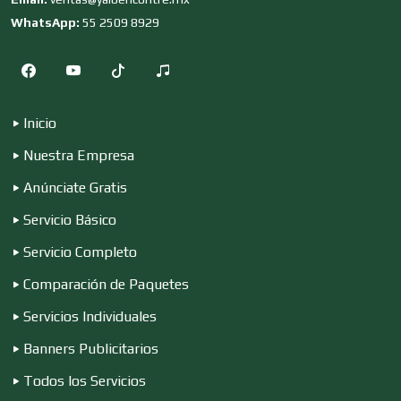
Cocinas Integrales
WhatsApp:
55 2509 8929
Combustibles y Lubricantes
Inicio
Nuestra Empresa
Compresores de aire
Anúnciate Gratis
Servicio Básico
Computadoras
Servicio Completo
Comparación de Paquetes
Conferencias Empresariales
Servicios Individuales
Banners Publicitarios
Construcciones en General
Todos los Servicios