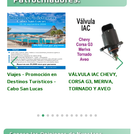
Cafeterías
Cajas de Ahorro
Cámaras de Comercio
Camiones para Fletes
Viajes - Promoción en
VÁLVULA IAC CHEVY,
A
Destinos Turísticos -
CORSA G3, MERIVA,
S
Cabo San Lucas
TORNADO Y AVEO
Cancelería de Aluminio
Capacitación
Conoce las Opiniones de Nuestros