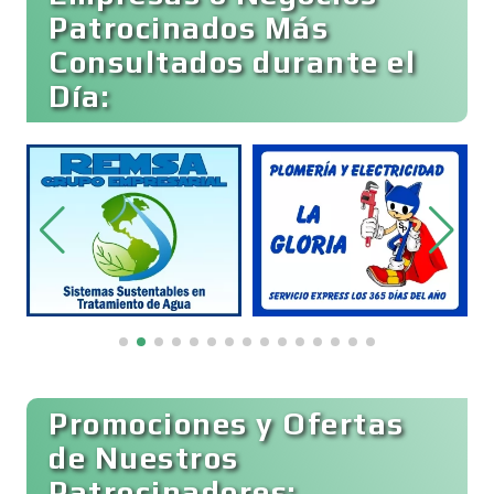
Patrocinados Más
Consultados durante el
Bebidas
Día:
Belleza
Bordados y Estampados
Boutiques
Buceo
Promociones y Ofertas
de Nuestros
Patrocinadores: