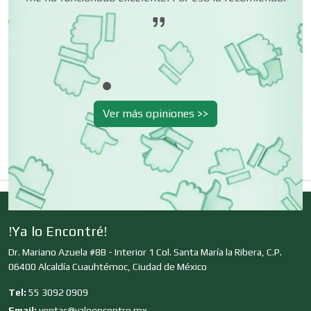
Cerrajerías
Cibercafés
Ver más opiniones >>
Clínicas de Belleza
Clínicas de Rehabilitación
Clínicas y Hospitales
!Ya lo Encontré!
Dr. Mariano Azuela #8B - Interior 1 Col. Santa María la Ribera, C.P.
06400 Alcaldía Cuauhtémoc, Ciudad de México
Clubes Deportivos
Tel:
55 3092 0909
Email:
ventas@yaloencontre.mx