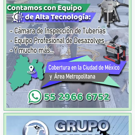
Agricultores
Agricultura y Ganadería
Agua Purificada
Aire Acondicionado
Alarmas
Albercas