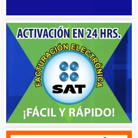
Autopartes Eléctricas
Avaluos
Balnearios
Bancos
Banquetes
Bares y Cantinas