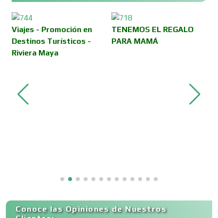
Construcciones en General
Viajes - Promoción en
TENEMOS EL REGALO
Contadores
Destinos Turísticos -
PARA MAMÁ
Riviera Maya
Control de Plagas
Conversiones Automotrices
P
M
Copiadoras
Cortinas, Persianas y Alfombras
Conoce las Opiniones de Nuestros