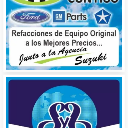
Artículos Publicitarios
Aseguradoras
Asesores Técnicos
Asesoría Fiscal
Asilos
Asociaciones Civiles