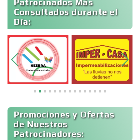
Patrocinados Más
Consultados durante el
Día:
Cocinas Integrales
Combustibles y Lubricantes
Compresores de aire
Computadoras
Promociones y Ofertas
Conferencias Empresariales
de Nuestros
Patrocinadores: