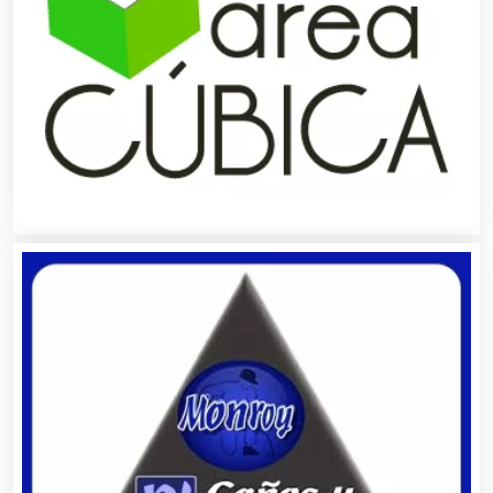
Cafeterías
Cajas de Ahorro
Cámaras de Comercio
Camiones para Fletes
Cancelería de Aluminio
Capacitación