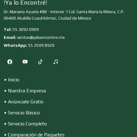
!Ya lo Encontré!
Editores
Dr. Mariano Azuela #8B - Interior 1 Col. Santa María la Ribera, C.P.
06400 Alcaldía Cuauhtémoc, Ciudad de México
Tel:
55 3092 0909
Electricidad y Plomería
Email:
ventas@yaloencontre.mx
WhatsApp:
55 2509 8929
Electrodomésticos
Electrónica
Inicio
Nuestra Empresa
Elevadores y Ascensores
Anúnciate Gratis
Servicio Básico
Servicio Completo
Empaques y Embalajes
Comparación de Paquetes