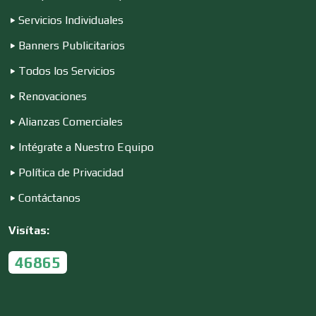
Servicios Individuales
Empresas de Limpieza
Banners Publicitarios
Todos los Servicios
Energía Solar
Renovaciones
Alianzas Comerciales
Enfermedades de la Piel
Intégrate a Nuestro Equipo
Política de Privacidad
Enfermeras
Contáctanos
Visítas:
Envases y Empaques
46865
Equipos contra Incendios