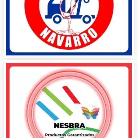
Automatización
Automóviles Nuevos y Usados
Autopartes Eléctricas
Avaluos
Balnearios
Bancos