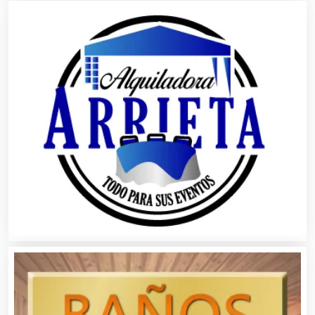
Boutiques
Buceo
Cafeterías
Cajas de Ahorro
Cámaras de Comercio
Camiones para Fletes