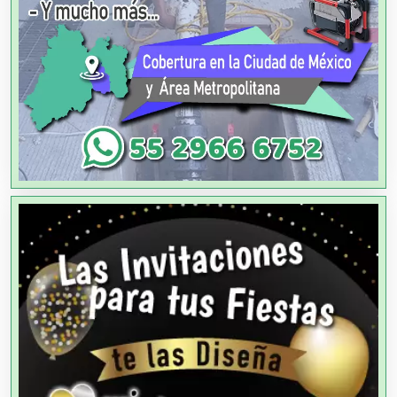
Alarmas
Albercas
Alimentos
Almacenaje
Alquiler de Autos
Alquiler de Equipos para Fiestas