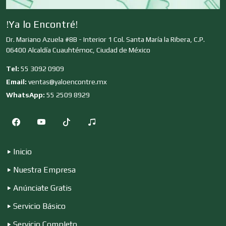
!Ya lo Encontré!
Deportes
Dr. Mariano Azuela #8B - Interior 1 Col. Santa María la Ribera, C.P.
06400 Alcaldía Cuauhtémoc, Ciudad de México
Tel:
55 3092 0909
Depósitos Dentales
Email:
ventas@yaloencontre.mx
WhatsApp:
55 2509 8929
Dermatólogos
Inicio
Desarrollo de Software
Nuestra Empresa
Anúnciate Gratis
Desperdicios Industriales
Servicio Básico
Servicio Completo