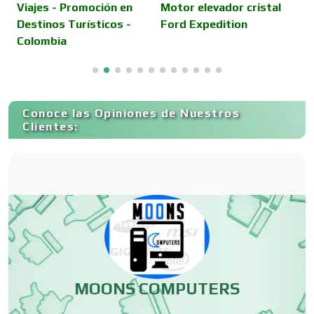
Viajes - Promoción en
Motor elevador cristal
J
Destinos Turísticos -
Ford Expedition
r
Conferencias Empresariales
Colombia
b
Construcciones en General
Conoce las Opiniones de Nuestros
Clientes:
Contadores
Control de Plagas
Conversiones Automotrices
MOONS COMPUTERS
p
Copiadoras