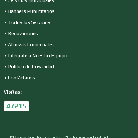
Servicios Individuales
Conferencias Empresariales
Banners Publicitarios
Todos los Servicios
Construcciones en General
Renovaciones
Alianzas Comerciales
Contadores
Intégrate a Nuestro Equipo
Política de Privacidad
Control de Plagas
Contáctanos
Visítas:
Conversiones Automotrices
47215
Copiadoras
©
Derechos Reservados
!Ya lo Encontré!
El