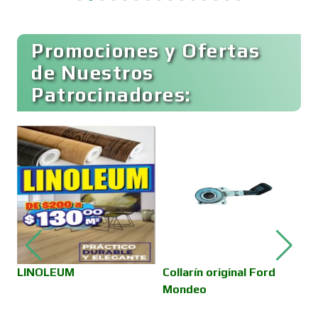
Buceo
Promociones y Ofertas
de Nuestros
Patrocinadores:
Cafeterías
Cajas de Ahorro
Cámaras de Comercio
Camiones para Fletes
LINOLEUM
Collarín original Ford
S
Mondeo
v
Cancelería de Aluminio