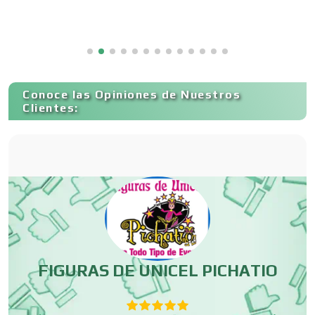
Capacitación
Conoce las Opiniones de Nuestros
Carnicerías
Clientes:
Carpinterías
Centros Comerciales
Centros de Espectáculos
FIGURAS DE UNICEL PICHATIO
A,
O
Centros de Nutrición