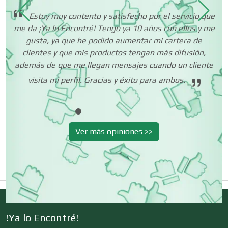
Estoy muy contento y satisfecho por el servicio que
me da ¡Ya lo Encontré! Tengo ya 10 años con ellos y me
Centros Turísticos
gusta, ya que he podido aumentar mi cartera de
clientes y que mis productos tengan más difusión,
ta
además de que me llegan mensajes cuando un cliente
nar
Cerrajerías
visita mi perfil. Gracias y éxito para ambos.
Cibercafés
Ver más opiniones >>
Clínicas de Belleza
Clínicas de Rehabilitación
!Ya lo Encontré!