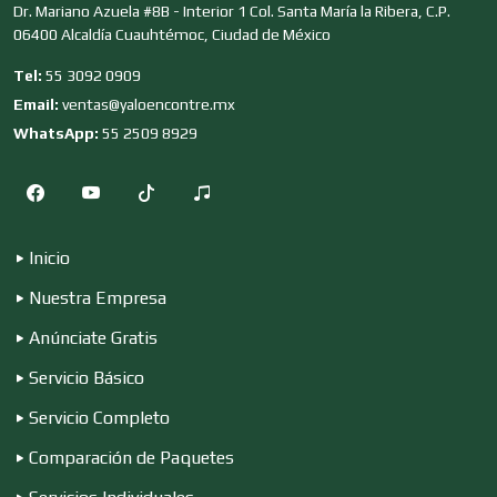
Clínicas y Hospitales
Dr. Mariano Azuela #8B - Interior 1 Col. Santa María la Ribera, C.P.
06400 Alcaldía Cuauhtémoc, Ciudad de México
Tel:
55 3092 0909
Clubes Deportivos
Email:
ventas@yaloencontre.mx
WhatsApp:
55 2509 8929
Cocinas Integrales
Inicio
Combustibles y Lubricantes
Nuestra Empresa
Anúnciate Gratis
Compresores de aire
Servicio Básico
Servicio Completo
Computadoras
Comparación de Paquetes