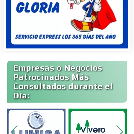
Banquetes
Bares y Cantinas
Empresas o Negocios
Basculas
Patrocinados Más
Consultados durante el
Bebidas
Día:
Belleza