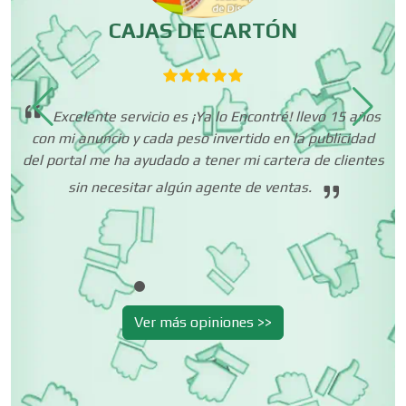
Centros de Espectáculos
CAJAS DE CARTÓN
Centros de Nutrición
Excelente servicio es ¡Ya lo Encontré! llevo 15 años
con mi anuncio y cada peso invertido en la publicidad
co
lo
Centros Turísticos
del portal me ha ayudado a tener mi cartera de clientes
os
sin necesitar algún agente de ventas.
Cerrajerías
Cibercafés
Ver más opiniones >>
Clínicas de Belleza