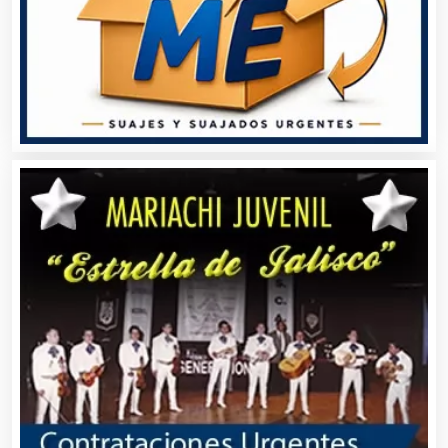
Aire Acondicionado
Alarmas
Albercas
Alimentos
Almacenaje
Alquiler de Autos