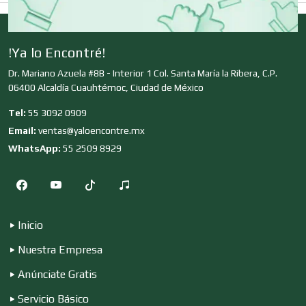
Clínicas de Rehabilitación
!Ya lo Encontré!
Clínicas y Hospitales
Dr. Mariano Azuela #8B - Interior 1 Col. Santa María la Ribera, C.P.
06400 Alcaldía Cuauhtémoc, Ciudad de México
Tel:
55 3092 0909
Clubes Deportivos
Email:
ventas@yaloencontre.mx
WhatsApp:
55 2509 8929
Cocinas Integrales
Inicio
Combustibles y Lubricantes
Nuestra Empresa
Anúnciate Gratis
Compresores de aire
Servicio Básico