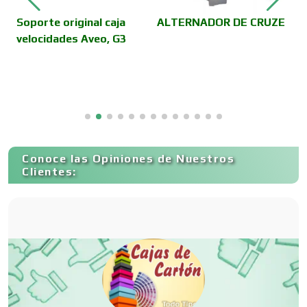
Camiones para Fletes
Soporte original caja
ALTERNADOR DE CRUZE
J
velocidades Aveo, G3
r
b
Cancelería de Aluminio
Capacitación
Conoce las Opiniones de Nuestros
Carnicerías
Clientes:
Carpinterías
Centros Comerciales