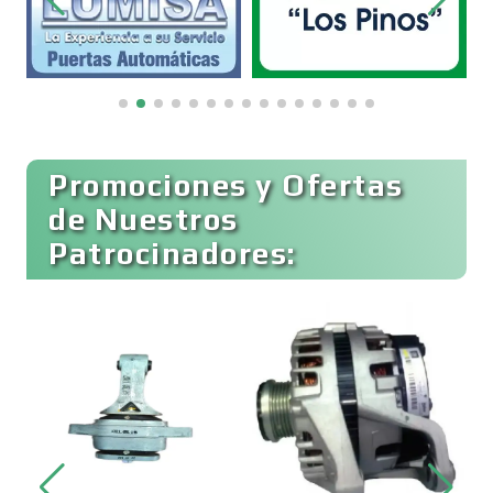
Bordados y Estampados
Boutiques
Buceo
Promociones y Ofertas
de Nuestros
Patrocinadores:
Cafeterías
Cajas de Ahorro
Cámaras de Comercio