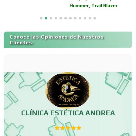
Hummer, Trail Blazer
C
Centros de Espectáculos
Conoce las Opiniones de Nuestros
Centros de Nutrición
Clientes:
Centros Turísticos
Cerrajerías
Cibercafés
CLÍNICA ESTÉTICA ANDREA
p
Clínicas de Belleza