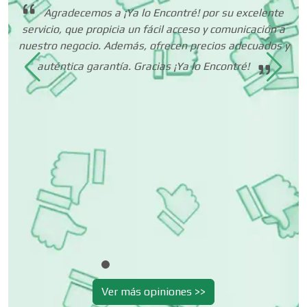
Agradecemos a ¡Ya lo Encontré! por su excelente
servicio, que propicia un fácil acceso y comunicación a
que
nuestro negocio. Además, ofrecen precios adecuados y
Clínicas de Rehabilitación
ta
 mí
auténtica garantía. Gracias ¡Ya lo Encontré!
o.
Clínicas y Hospitales
Clubes Deportivos
Cocinas Integrales
Combustibles y Lubricantes
Ver más opiniones >>
Compresores de aire