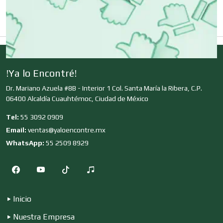
Computadoras
!Ya lo Encontré!
Conferencias Empresariales
Dr. Mariano Azuela #8B - Interior 1 Col. Santa María la Ribera, C.P.
06400 Alcaldía Cuauhtémoc, Ciudad de México
Construcciones en General
Tel:
55 3092 0909
Email:
ventas@yaloencontre.mx
WhatsApp:
55 2509 8929
Contadores
Control de Plagas
Inicio
Nuestra Empresa