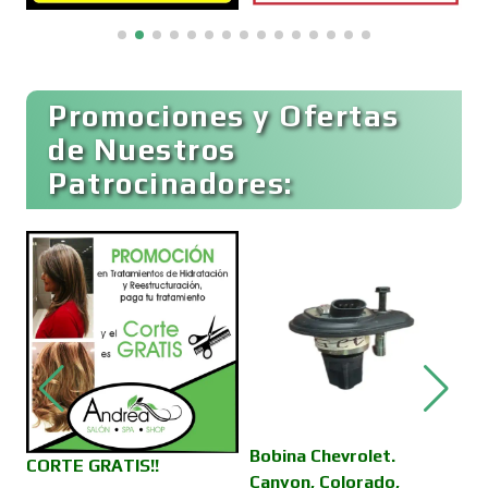
Camiones para Fletes
Promociones y Ofertas
Cancelería de Aluminio
de Nuestros
Patrocinadores:
Capacitación
Carnicerías
Carpinterías
,
Bobina Chevrolet.
V
CORTE GRATIS!!
Centros Comerciales
Canyon, Colorado,
D