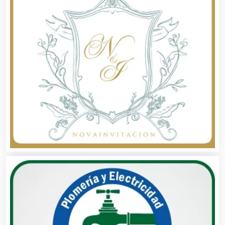
Autobuses
Automatización
Automóviles Nuevos y Usados
Autopartes Eléctricas
Avaluos
Balnearios