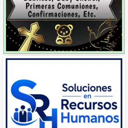
Aire Acondicionado
Alarmas
Albercas
Alimentos
Almacenaje
Alquiler de Autos