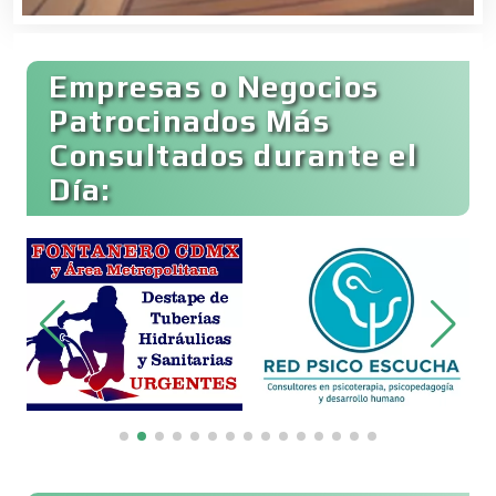
Cafeterías
Empresas o Negocios
Cajas de Ahorro
Patrocinados Más
Consultados durante el
Día:
Cámaras de Comercio
Camiones para Fletes
Cancelería de Aluminio
Capacitación