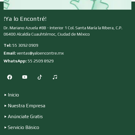
Contadores
!Ya lo Encontré!
Dr. Mariano Azuela #8B - Interior 1 Col. Santa María la Ribera, C.P.
06400 Alcaldía Cuauhtémoc, Ciudad de México
Control de Plagas
Tel:
55 3092 0909
Email:
ventas@yaloencontre.mx
WhatsApp:
55 2509 8929
Conversiones Automotrices
Copiadoras
Inicio
Nuestra Empresa
Cortinas, Persianas y Alfombras
Anúnciate Gratis
Servicio Básico
Cremerías y Salchichonerías