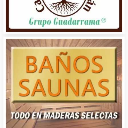
Basculas
Bebidas
Belleza
Bordados y Estampados
Boutiques
Buceo