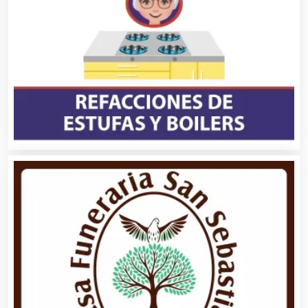
Autopartes Eléctricas
Avaluos
Balnearios
Bancos
Banquetes
Bares y Cantinas