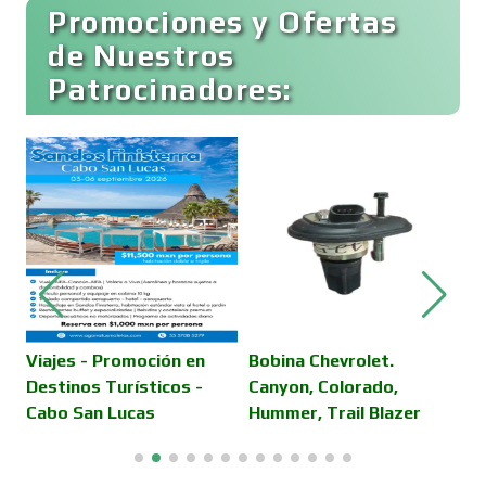
Promociones y Ofertas
Carnicerías
de Nuestros
Patrocinadores:
Carpinterías
Centros Comerciales
Centros de Espectáculos
Centros de Nutrición
Viajes - Promoción en
Bobina Chevrolet.
S
Destinos Turísticos -
Canyon, Colorado,
v
Cabo San Lucas
Hummer, Trail Blazer
Centros Turísticos