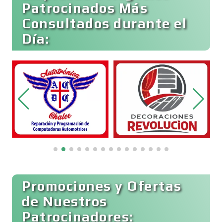
Patrocinados Más
Consultados durante el
Bebidas
Día:
Belleza
Bordados y Estampados
Boutiques
Buceo
Promociones y Ofertas
de Nuestros
Patrocinadores:
Cafeterías