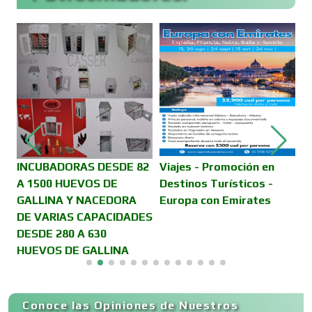
Cajas de Ahorro
Cámaras de Comercio
Camiones para Fletes
INCUBADORAS DESDE 82
Viajes - Promoción en
S
A 1500 HUEVOS DE
Destinos Turísticos -
v
GALLINA Y NACEDORA
Europa con Emirates
Cancelería de Aluminio
DE VARIAS CAPACIDADES
DESDE 280 A 630
HUEVOS DE GALLINA
Capacitación
Conoce las Opiniones de Nuestros
Carnicerías