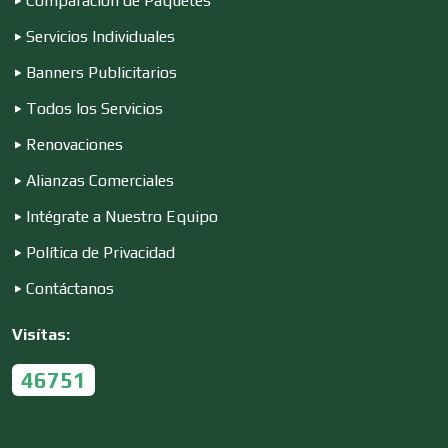
Comparación de Paquetes
Contadores
Servicios Individuales
Banners Publicitarios
Control de Plagas
Todos los Servicios
Renovaciones
Conversiones Automotrices
Alianzas Comerciales
Intégrate a Nuestro Equipo
Copiadoras
Política de Privacidad
Contáctanos
Cortinas, Persianas y Alfombras
Visítas:
46751
Cremerías y Salchichonerías