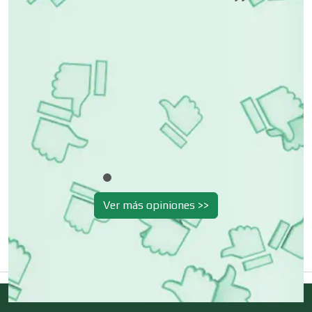
Cerrajerías
n
a
Cibercafés
Clínicas de Belleza
Clínicas de Rehabilitación
Ver más opiniones >>
Clínicas y Hospitales
Clubes Deportivos