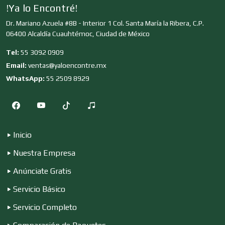
!Ya lo Encontré!
Cocinas Integrales
Dr. Mariano Azuela #8B - Interior 1 Col. Santa María la Ribera, C.P.
06400 Alcaldía Cuauhtémoc, Ciudad de México
Combustibles y Lubricantes
Tel:
55 3092 0909
Email:
ventas@yaloencontre.mx
WhatsApp:
55 2509 8929
Compresores de aire
Computadoras
Inicio
Nuestra Empresa
Conferencias Empresariales
Anúnciate Gratis
Servicio Básico
Construcciones en General
Servicio Completo