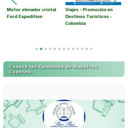
Camiones para Fletes
Motor elevador cristal
Viajes - Promoción en
J
Ford Expedition
Destinos Turísticos -
r
Colombia
b
Cancelería de Aluminio
Capacitación
Conoce las Opiniones de Nuestros
Carnicerías
Clientes:
Carpinterías
Centros Comerciales