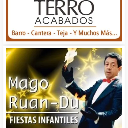
Aire Acondicionado
Alarmas
Albercas
Alimentos
Almacenaje
Alquiler de Autos