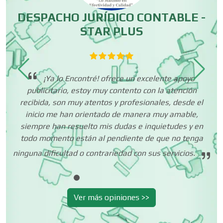
Centros de Espectáculos
r
DESPACHO JURÍDICO CONTABLE -
or
STAR PLUS
Centros de Nutrición
ré!
¡Ya lo Encontré! ofrece un excelente apoyo
Centros Turísticos
publicitario, estoy muy contento con la atención
recibida, son muy atentos y profesionales, desde el
inicio me han orientado de manera muy amable,
pr
Cerrajerías
siempre han resuelto mis dudas e inquietudes y en
in
todo momento están al pendiente de que no tenga
ninguna dificultad o contrariedad con sus servicios.
Cibercafés
Ver más opiniones >>
Clínicas de Belleza