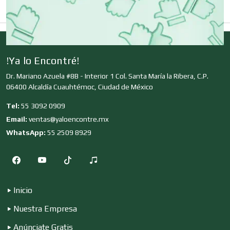
Clínicas de Rehabilitación
Clínicas y Hospitales
!Ya lo Encontré!
Dr. Mariano Azuela #8B - Interior 1 Col. Santa María la Ribera, C.P.
06400 Alcaldía Cuauhtémoc, Ciudad de México
Clubes Deportivos
Tel:
55 3092 0909
Email:
ventas@yaloencontre.mx
Cocinas Integrales
WhatsApp:
55 2509 8929
Combustibles y Lubricantes
Inicio
Nuestra Empresa
Compresores de aire
Anúnciate Gratis