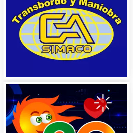
Automatización
Automóviles Nuevos y Usados
Autopartes Eléctricas
Avaluos
Balnearios
Bancos