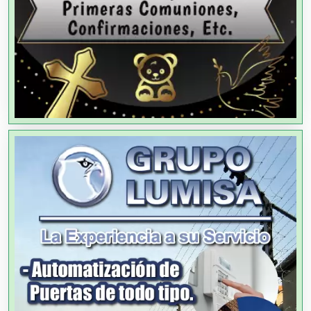
Aire Acondicionado
Alarmas
Albercas
Alimentos
Almacenaje
Alquiler de Autos