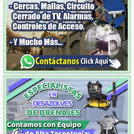
Alquiler de Equipos para Fiestas
Alquiler de Sillas y Mesas
Alquiler de Trajes de Etiqueta
Alta Costura
Aluminio
Ambulancias