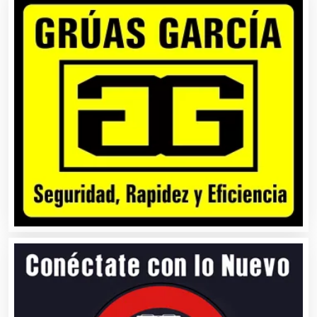
Camiones para Fletes
Cancelería de Aluminio
Capacitación
Carnicerías
Carpinterías
Centros Comerciales