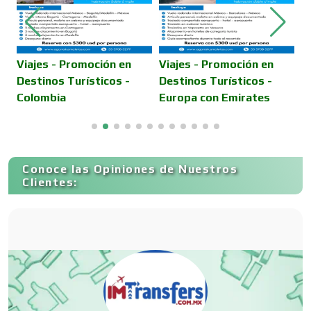
Computadoras
Viajes - Promoción en
Viajes - Promoción en
J
Destinos Turísticos -
Destinos Turísticos -
r
Colombia
Europa con Emirates
b
Conferencias Empresariales
Construcciones en General
Conoce las Opiniones de Nuestros
Clientes:
Contadores
Control de Plagas
Conversiones Automotrices