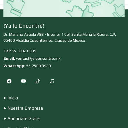
Decoración de Interiores
Dentistas
!Ya lo Encontré!
Dr. Mariano Azuela #8B - Interior 1 Col. Santa María la Ribera, C.P.
06400 Alcaldía Cuauhtémoc, Ciudad de México
Deportes
Tel:
55 3092 0909
Email:
ventas@yaloencontre.mx
WhatsApp:
55 2509 8929
Depósitos Dentales
Dermatólogos
Inicio
Nuestra Empresa
Desarrollo de Software
Anúnciate Gratis