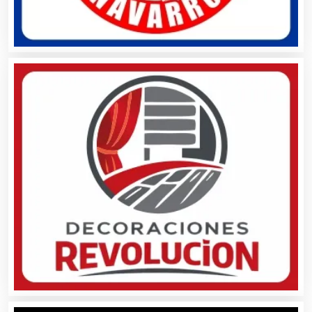
Bordados y Estampados
Boutiques
Buceo
Cafeterías
Cajas de Ahorro
Cámaras de Comercio