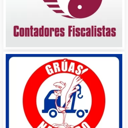
Bancos
Banquetes
Bares y Cantinas
Basculas
Bebidas
Belleza