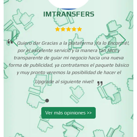
r
IMTRANSFERS
or
Copiadoras
Quiero dar Gracias a la plataforma ¡Ya lo Encontré!,
Cortinas, Persianas y Alfombras
por el excelente servicio y la manera tan fácil y
ré!
transparente de guiar mi negocio hacia una nueva
forma de publicidad, ya contratamos el paquete básico
Cremerías y Salchichonerías
y muy pronto veremos la posibilidad de hacer el
Upgrade al siguiente nivel!
Cristalerías
Ver más opiniones >>
Cromadoras