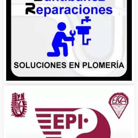
Autobuses
Automatización
Automóviles Nuevos y Usados
Autopartes Eléctricas
Avaluos
Balnearios